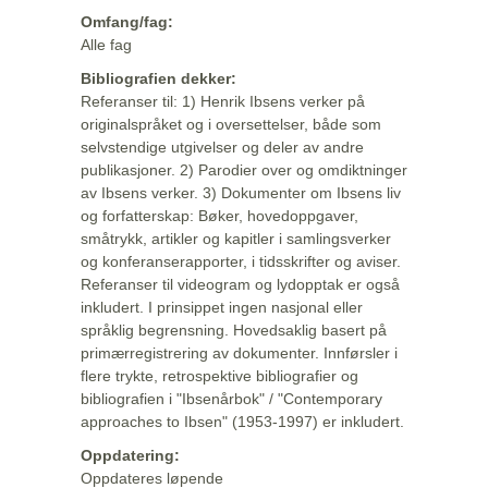
Omfang/fag:
Alle fag
Bibliografien dekker:
Referanser til: 1) Henrik Ibsens verker på
originalspråket og i oversettelser, både som
selvstendige utgivelser og deler av andre
publikasjoner. 2) Parodier over og omdiktninger
av Ibsens verker. 3) Dokumenter om Ibsens liv
og forfatterskap: Bøker, hovedoppgaver,
småtrykk, artikler og kapitler i samlingsverker
og konferanserapporter, i tidsskrifter og aviser.
Referanser til videogram og lydopptak er også
inkludert. I prinsippet ingen nasjonal eller
språklig begrensning. Hovedsaklig basert på
primærregistrering av dokumenter. Innførsler i
flere trykte, retrospektive bibliografier og
bibliografien i "Ibsenårbok" / "Contemporary
approaches to Ibsen" (1953-1997) er inkludert.
Oppdatering:
Oppdateres løpende