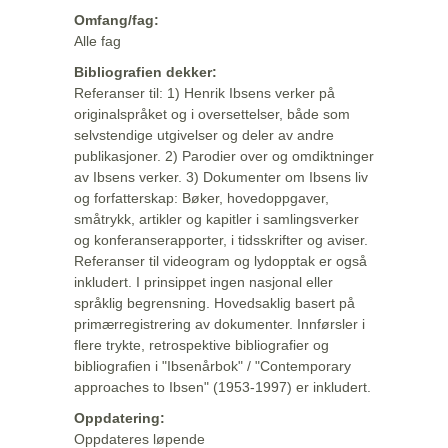
Omfang/fag:
Alle fag
Bibliografien dekker:
Referanser til: 1) Henrik Ibsens verker på
originalspråket og i oversettelser, både som
selvstendige utgivelser og deler av andre
publikasjoner. 2) Parodier over og omdiktninger
av Ibsens verker. 3) Dokumenter om Ibsens liv
og forfatterskap: Bøker, hovedoppgaver,
småtrykk, artikler og kapitler i samlingsverker
og konferanserapporter, i tidsskrifter og aviser.
Referanser til videogram og lydopptak er også
inkludert. I prinsippet ingen nasjonal eller
språklig begrensning. Hovedsaklig basert på
primærregistrering av dokumenter. Innførsler i
flere trykte, retrospektive bibliografier og
bibliografien i "Ibsenårbok" / "Contemporary
approaches to Ibsen" (1953-1997) er inkludert.
Oppdatering:
Oppdateres løpende