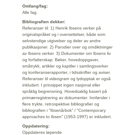
Omfang/fag:
Alle fag
Bibliografien dekker:
Referanser til: 1) Henrik Ibsens verker på
originalspråket og i oversettelser, både som
selvstendige utgivelser og deler av andre
publikasjoner. 2) Parodier over og omdiktninger
av Ibsens verker. 3) Dokumenter om Ibsens liv
og forfatterskap: Bøker, hovedoppgaver,
småtrykk, artikler og kapitler i samlingsverker
og konferanserapporter, i tidsskrifter og aviser.
Referanser til videogram og lydopptak er også
inkludert. I prinsippet ingen nasjonal eller
språklig begrensning. Hovedsaklig basert på
primærregistrering av dokumenter. Innførsler i
flere trykte, retrospektive bibliografier og
bibliografien i "Ibsenårbok" / "Contemporary
approaches to Ibsen" (1953-1997) er inkludert.
Oppdatering:
Oppdateres løpende