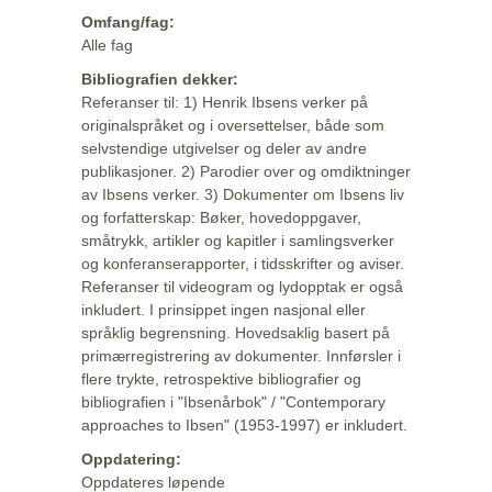
Omfang/fag:
Alle fag
Bibliografien dekker:
Referanser til: 1) Henrik Ibsens verker på
originalspråket og i oversettelser, både som
selvstendige utgivelser og deler av andre
publikasjoner. 2) Parodier over og omdiktninger
av Ibsens verker. 3) Dokumenter om Ibsens liv
og forfatterskap: Bøker, hovedoppgaver,
småtrykk, artikler og kapitler i samlingsverker
og konferanserapporter, i tidsskrifter og aviser.
Referanser til videogram og lydopptak er også
inkludert. I prinsippet ingen nasjonal eller
språklig begrensning. Hovedsaklig basert på
primærregistrering av dokumenter. Innførsler i
flere trykte, retrospektive bibliografier og
bibliografien i "Ibsenårbok" / "Contemporary
approaches to Ibsen" (1953-1997) er inkludert.
Oppdatering:
Oppdateres løpende