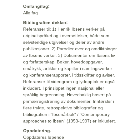
Omfang/fag:
Alle fag
Bibliografien dekker:
Referanser til: 1) Henrik Ibsens verker på
originalspråket og i oversettelser, både som
selvstendige utgivelser og deler av andre
publikasjoner. 2) Parodier over og omdiktninger
av Ibsens verker. 3) Dokumenter om Ibsens liv
og forfatterskap: Bøker, hovedoppgaver,
småtrykk, artikler og kapitler i samlingsverker
og konferanserapporter, i tidsskrifter og aviser.
Referanser til videogram og lydopptak er også
inkludert. I prinsippet ingen nasjonal eller
språklig begrensning. Hovedsaklig basert på
primærregistrering av dokumenter. Innførsler i
flere trykte, retrospektive bibliografier og
bibliografien i "Ibsenårbok" / "Contemporary
approaches to Ibsen" (1953-1997) er inkludert.
Oppdatering:
Oppdateres løpende