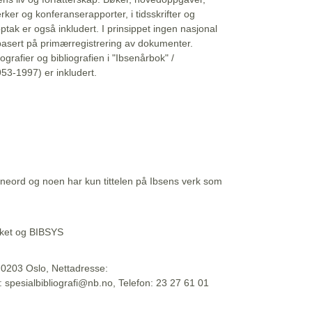
erker og konferanserapporter, i tidsskrifter og
ptak er også inkludert. I prinsippet ingen nasjonal
basert på primærregistrering av dokumenter.
liografier og bibliografien i "Ibsenårbok" /
53-1997) er inkludert.
eord og noen har kun tittelen på Ibsens verk som
teket og BIBSYS
, 0203 Oslo, Nettadresse:
t: spesialbibliografi@nb.no, Telefon: 23 27 61 01
 09:45:34