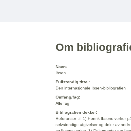
Om bibliograf
Navn:
Ibsen
Fullstendig tittel:
Den internasjonale Ibsen-bibliografien
Omfang/fag:
Alle fag
Bibliografien dekker:
Referanser til: 1) Henrik Ibsens verker p
selvstendige utgivelser og deler av andr
av Ibsens verker. 3) Dokumenter om Ibse