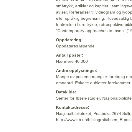
småtrykk, artikler og kapitler i samlingsv
aviser. Referanser til videogram og lydop
eller språklig begrensning. Hovedsaklig 
Innførsler i flere trykte, retrospektive bib
"Contemporary approaches to Ibsen" (19
Oppdatering:
Oppdateres løpende
Antall poster:
Nærmere 40 000
Andre opplysninger:
Mange av postene mangler foreløpig emn
emneord. Enkelte dubletter forekommer.
Datakilde:
Senter for Ibsen-studier, Nasjonalbiblio
Kontaktadresse:
Nasjonalbiblioteket, Postboks 2674 Solli
http://www.nb.no/bibliografi/ibsen, E-pos
Beskrivelsen sist oppdatert: 2022-06-20