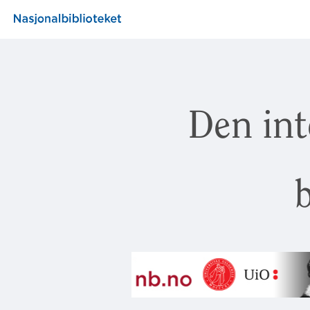
Den int
b