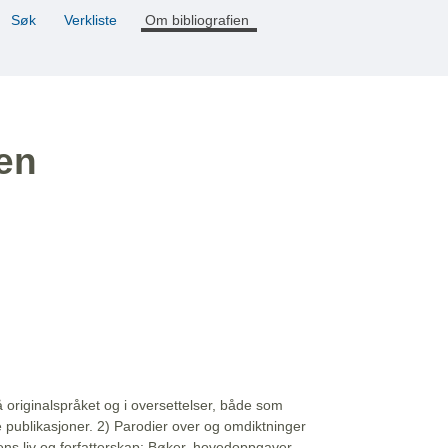
Søk
Verkliste
Om bibliografien
ien
å originalspråket og i oversettelser, både som
e publikasjoner. 2) Parodier over og omdiktninger
ns liv og forfatterskap: Bøker, hovedoppgaver,