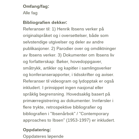
Omfang/fag:
Alle fag
Bibliografien dekker:
Referanser til: 1) Henrik Ibsens verker på
originalspråket og i oversettelser, både som
selvstendige utgivelser og deler av andre
publikasjoner. 2) Parodier over og omdiktninger
av Ibsens verker. 3) Dokumenter om Ibsens liv
og forfatterskap: Bøker, hovedoppgaver,
småtrykk, artikler og kapitler i samlingsverker
og konferanserapporter, i tidsskrifter og aviser.
Referanser til videogram og lydopptak er også
inkludert. I prinsippet ingen nasjonal eller
språklig begrensning. Hovedsaklig basert på
primærregistrering av dokumenter. Innførsler i
flere trykte, retrospektive bibliografier og
bibliografien i "Ibsenårbok" / "Contemporary
approaches to Ibsen" (1953-1997) er inkludert.
Oppdatering:
Oppdateres løpende