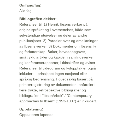
Omfang/fag:
Alle fag
Bibliografien dekker:
Referanser til: 1) Henrik Ibsens verker på
originalspråket og i oversettelser, både som
selvstendige utgivelser og deler av andre
publikasjoner. 2) Parodier over og omdiktninger
av Ibsens verker. 3) Dokumenter om Ibsens liv
og forfatterskap: Bøker, hovedoppgaver,
småtrykk, artikler og kapitler i samlingsverker
og konferanserapporter, i tidsskrifter og aviser.
Referanser til videogram og lydopptak er også
inkludert. I prinsippet ingen nasjonal eller
språklig begrensning. Hovedsaklig basert på
primærregistrering av dokumenter. Innførsler i
flere trykte, retrospektive bibliografier og
bibliografien i "Ibsenårbok" / "Contemporary
approaches to Ibsen" (1953-1997) er inkludert.
Oppdatering:
Oppdateres løpende