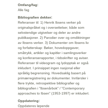
Omfang/fag:
Alle fag
Bibliografien dekker:
Referanser til: 1) Henrik Ibsens verker på
originalspråket og i oversettelser, både som
selvstendige utgivelser og deler av andre
publikasjoner. 2) Parodier over og omdiktninger
av Ibsens verker. 3) Dokumenter om Ibsens liv
og forfatterskap: Bøker, hovedoppgaver,
småtrykk, artikler og kapitler i samlingsverker
og konferanserapporter, i tidsskrifter og aviser.
Referanser til videogram og lydopptak er også
inkludert. I prinsippet ingen nasjonal eller
språklig begrensning. Hovedsaklig basert på
primærregistrering av dokumenter. Innførsler i
flere trykte, retrospektive bibliografier og
bibliografien i "Ibsenårbok" / "Contemporary
approaches to Ibsen" (1953-1997) er inkludert.
Oppdatering:
Oppdateres løpende