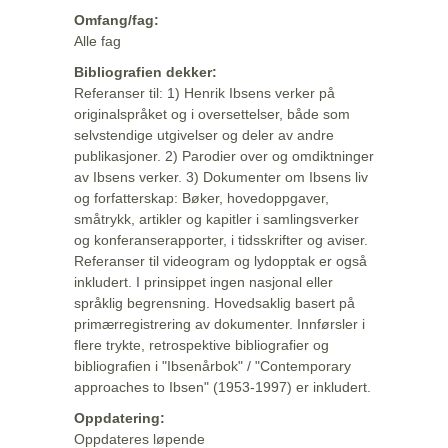
Omfang/fag:
Alle fag
Bibliografien dekker:
Referanser til: 1) Henrik Ibsens verker på
originalspråket og i oversettelser, både som
selvstendige utgivelser og deler av andre
publikasjoner. 2) Parodier over og omdiktninger
av Ibsens verker. 3) Dokumenter om Ibsens liv
og forfatterskap: Bøker, hovedoppgaver,
småtrykk, artikler og kapitler i samlingsverker
og konferanserapporter, i tidsskrifter og aviser.
Referanser til videogram og lydopptak er også
inkludert. I prinsippet ingen nasjonal eller
språklig begrensning. Hovedsaklig basert på
primærregistrering av dokumenter. Innførsler i
flere trykte, retrospektive bibliografier og
bibliografien i "Ibsenårbok" / "Contemporary
approaches to Ibsen" (1953-1997) er inkludert.
Oppdatering:
Oppdateres løpende