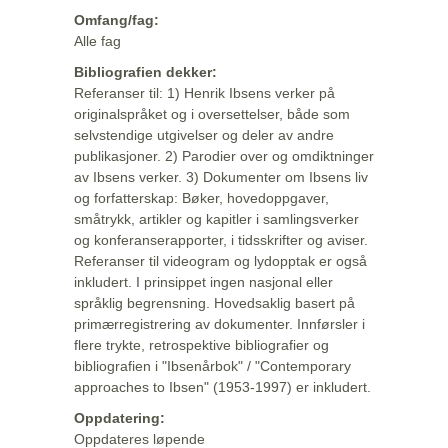
Omfang/fag:
Alle fag
Bibliografien dekker:
Referanser til: 1) Henrik Ibsens verker på
originalspråket og i oversettelser, både som
selvstendige utgivelser og deler av andre
publikasjoner. 2) Parodier over og omdiktninger
av Ibsens verker. 3) Dokumenter om Ibsens liv
og forfatterskap: Bøker, hovedoppgaver,
småtrykk, artikler og kapitler i samlingsverker
og konferanserapporter, i tidsskrifter og aviser.
Referanser til videogram og lydopptak er også
inkludert. I prinsippet ingen nasjonal eller
språklig begrensning. Hovedsaklig basert på
primærregistrering av dokumenter. Innførsler i
flere trykte, retrospektive bibliografier og
bibliografien i "Ibsenårbok" / "Contemporary
approaches to Ibsen" (1953-1997) er inkludert.
Oppdatering:
Oppdateres løpende