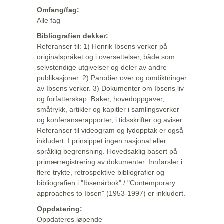
Omfang/fag:
Alle fag
Bibliografien dekker:
Referanser til: 1) Henrik Ibsens verker på
originalspråket og i oversettelser, både som
selvstendige utgivelser og deler av andre
publikasjoner. 2) Parodier over og omdiktninger
av Ibsens verker. 3) Dokumenter om Ibsens liv
og forfatterskap: Bøker, hovedoppgaver,
småtrykk, artikler og kapitler i samlingsverker
og konferanserapporter, i tidsskrifter og aviser.
Referanser til videogram og lydopptak er også
inkludert. I prinsippet ingen nasjonal eller
språklig begrensning. Hovedsaklig basert på
primærregistrering av dokumenter. Innførsler i
flere trykte, retrospektive bibliografier og
bibliografien i "Ibsenårbok" / "Contemporary
approaches to Ibsen" (1953-1997) er inkludert.
Oppdatering:
Oppdateres løpende