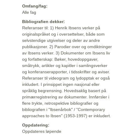
Omfang/fag:
Alle fag
Bibliografien dekker:
Referanser til: 1) Henrik Ibsens verker på
originalspråket og i oversettelser, både som
selvstendige utgivelser og deler av andre
publikasjoner. 2) Parodier over og omdiktninger
av Ibsens verker. 3) Dokumenter om Ibsens liv
og forfatterskap: Bøker, hovedoppgaver,
småtrykk, artikler og kapitler i samlingsverker
og konferanserapporter, i tidsskrifter og aviser.
Referanser til videogram og lydopptak er også
inkludert. I prinsippet ingen nasjonal eller
språklig begrensning. Hovedsaklig basert på
primærregistrering av dokumenter. Innførsler i
flere trykte, retrospektive bibliografier og
bibliografien i "Ibsenårbok" / "Contemporary
approaches to Ibsen" (1953-1997) er inkludert.
Oppdatering:
Oppdateres løpende