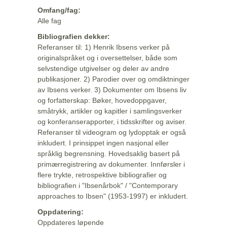
Omfang/fag:
Alle fag
Bibliografien dekker:
Referanser til: 1) Henrik Ibsens verker på
originalspråket og i oversettelser, både som
selvstendige utgivelser og deler av andre
publikasjoner. 2) Parodier over og omdiktninger
av Ibsens verker. 3) Dokumenter om Ibsens liv
og forfatterskap: Bøker, hovedoppgaver,
småtrykk, artikler og kapitler i samlingsverker
og konferanserapporter, i tidsskrifter og aviser.
Referanser til videogram og lydopptak er også
inkludert. I prinsippet ingen nasjonal eller
språklig begrensning. Hovedsaklig basert på
primærregistrering av dokumenter. Innførsler i
flere trykte, retrospektive bibliografier og
bibliografien i "Ibsenårbok" / "Contemporary
approaches to Ibsen" (1953-1997) er inkludert.
Oppdatering:
Oppdateres løpende