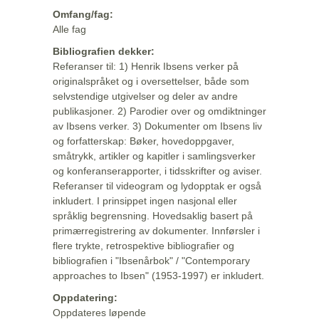
Omfang/fag:
Alle fag
Bibliografien dekker:
Referanser til: 1) Henrik Ibsens verker på
originalspråket og i oversettelser, både som
selvstendige utgivelser og deler av andre
publikasjoner. 2) Parodier over og omdiktninger
av Ibsens verker. 3) Dokumenter om Ibsens liv
og forfatterskap: Bøker, hovedoppgaver,
småtrykk, artikler og kapitler i samlingsverker
og konferanserapporter, i tidsskrifter og aviser.
Referanser til videogram og lydopptak er også
inkludert. I prinsippet ingen nasjonal eller
språklig begrensning. Hovedsaklig basert på
primærregistrering av dokumenter. Innførsler i
flere trykte, retrospektive bibliografier og
bibliografien i "Ibsenårbok" / "Contemporary
approaches to Ibsen" (1953-1997) er inkludert.
Oppdatering:
Oppdateres løpende