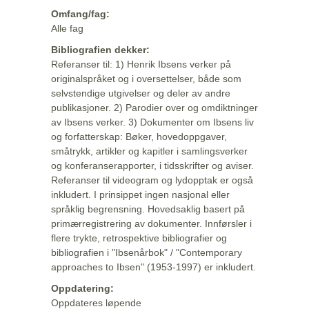
Omfang/fag:
Alle fag
Bibliografien dekker:
Referanser til: 1) Henrik Ibsens verker på
originalspråket og i oversettelser, både som
selvstendige utgivelser og deler av andre
publikasjoner. 2) Parodier over og omdiktninger
av Ibsens verker. 3) Dokumenter om Ibsens liv
og forfatterskap: Bøker, hovedoppgaver,
småtrykk, artikler og kapitler i samlingsverker
og konferanserapporter, i tidsskrifter og aviser.
Referanser til videogram og lydopptak er også
inkludert. I prinsippet ingen nasjonal eller
språklig begrensning. Hovedsaklig basert på
primærregistrering av dokumenter. Innførsler i
flere trykte, retrospektive bibliografier og
bibliografien i "Ibsenårbok" / "Contemporary
approaches to Ibsen" (1953-1997) er inkludert.
Oppdatering:
Oppdateres løpende