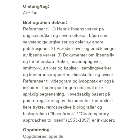
Omfang/fag:
Alle fag
Bibliografien dekker:
Referanser til: 1) Henrik Ibsens verker på
originalspråket og i oversettelser, både som
selvstendige utgivelser og deler av andre
publikasjoner. 2) Parodier over og omdiktninger
av Ibsens verker. 3) Dokumenter om Ibsens liv
og forfatterskap: Bøker, hovedoppgaver,
småtrykk, artikler og kapitler i samlingsverker
og konferanserapporter, i tidsskrifter og aviser.
Referanser til videogram og lydopptak er også
inkludert. I prinsippet ingen nasjonal eller
språklig begrensning. Hovedsaklig basert på
primærregistrering av dokumenter. Innførsler i
flere trykte, retrospektive bibliografier og
bibliografien i "Ibsenårbok" / "Contemporary
approaches to Ibsen" (1953-1997) er inkludert.
Oppdatering:
Oppdateres løpende