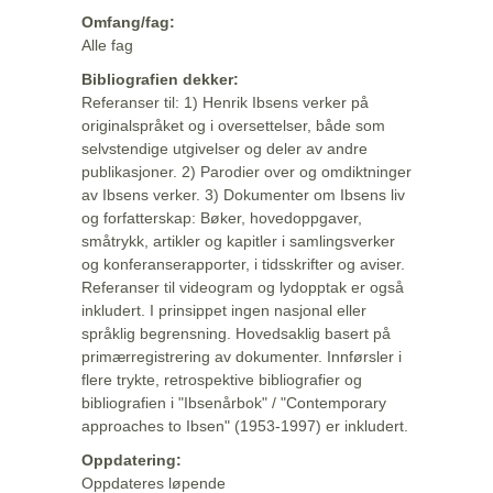
Omfang/fag:
Alle fag
Bibliografien dekker:
Referanser til: 1) Henrik Ibsens verker på
originalspråket og i oversettelser, både som
selvstendige utgivelser og deler av andre
publikasjoner. 2) Parodier over og omdiktninger
av Ibsens verker. 3) Dokumenter om Ibsens liv
og forfatterskap: Bøker, hovedoppgaver,
småtrykk, artikler og kapitler i samlingsverker
og konferanserapporter, i tidsskrifter og aviser.
Referanser til videogram og lydopptak er også
inkludert. I prinsippet ingen nasjonal eller
språklig begrensning. Hovedsaklig basert på
primærregistrering av dokumenter. Innførsler i
flere trykte, retrospektive bibliografier og
bibliografien i "Ibsenårbok" / "Contemporary
approaches to Ibsen" (1953-1997) er inkludert.
Oppdatering:
Oppdateres løpende