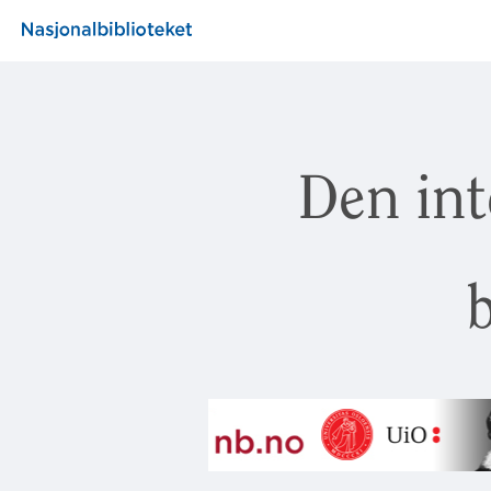
Den int
b