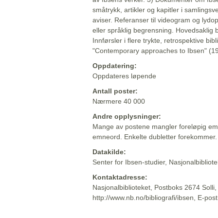
småtrykk, artikler og kapitler i samlingsv
aviser. Referanser til videogram og lydop
eller språklig begrensning. Hovedsaklig 
Innførsler i flere trykte, retrospektive bib
"Contemporary approaches to Ibsen" (19
Oppdatering:
Oppdateres løpende
Antall poster:
Nærmere 40 000
Andre opplysninger:
Mange av postene mangler foreløpig emn
emneord. Enkelte dubletter forekommer.
Datakilde:
Senter for Ibsen-studier, Nasjonalbiblio
Kontaktadresse:
Nasjonalbiblioteket, Postboks 2674 Solli
http://www.nb.no/bibliografi/ibsen, E-pos
Beskrivelsen sist oppdatert: 2022-06-20