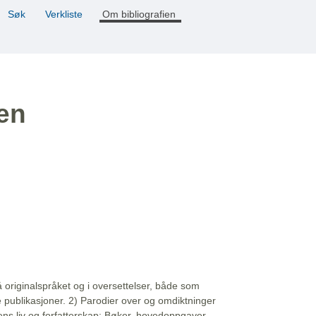
Søk
Verkliste
Om bibliografien
ien
å originalspråket og i oversettelser, både som
e publikasjoner. 2) Parodier over og omdiktninger
ns liv og forfatterskap: Bøker, hovedoppgaver,