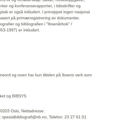
erker og konferanserapporter, i tidsskrifter og
ptak er også inkludert. I prinsippet ingen nasjonal
basert på primærregistrering av dokumenter.
liografier og bibliografien i "Ibsenårbok" /
53-1997) er inkludert.
eord og noen har kun tittelen på Ibsens verk som
teket og BIBSYS
, 0203 Oslo, Nettadresse:
t: spesialbibliografi@nb.no, Telefon: 23 27 61 01
 09:45:34