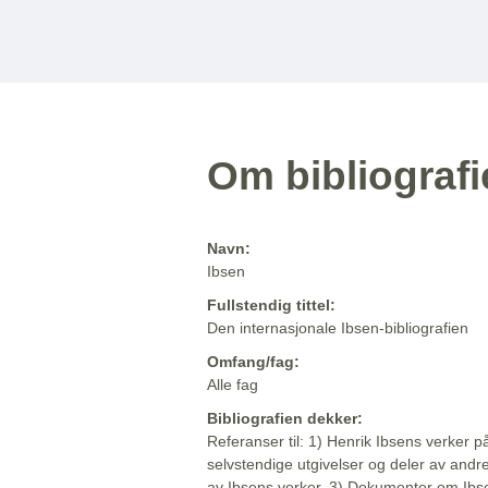
Om bibliograf
Navn:
Ibsen
Fullstendig tittel:
Den internasjonale Ibsen-bibliografien
Omfang/fag:
Alle fag
Bibliografien dekker:
Referanser til: 1) Henrik Ibsens verker p
selvstendige utgivelser og deler av andr
av Ibsens verker. 3) Dokumenter om Ibse