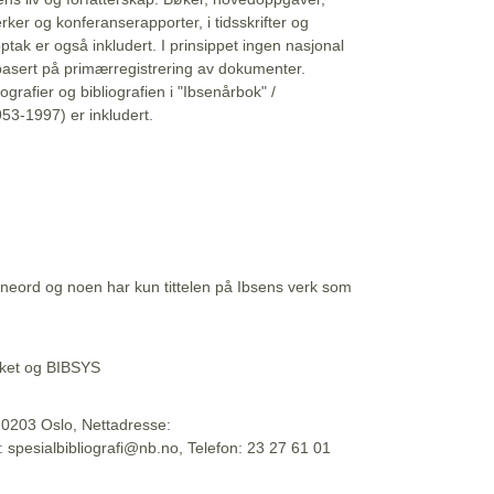
erker og konferanserapporter, i tidsskrifter og
ptak er også inkludert. I prinsippet ingen nasjonal
basert på primærregistrering av dokumenter.
liografier og bibliografien i "Ibsenårbok" /
53-1997) er inkludert.
eord og noen har kun tittelen på Ibsens verk som
teket og BIBSYS
, 0203 Oslo, Nettadresse:
t: spesialbibliografi@nb.no, Telefon: 23 27 61 01
 09:45:34