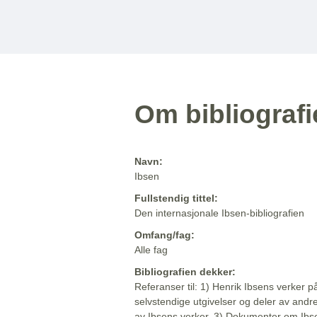
Om bibliograf
Navn:
Ibsen
Fullstendig tittel:
Den internasjonale Ibsen-bibliografien
Omfang/fag:
Alle fag
Bibliografien dekker:
Referanser til: 1) Henrik Ibsens verker p
selvstendige utgivelser og deler av andr
av Ibsens verker. 3) Dokumenter om Ibse