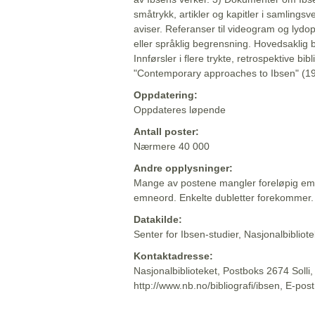
småtrykk, artikler og kapitler i samlingsv
aviser. Referanser til videogram og lydop
eller språklig begrensning. Hovedsaklig 
Innførsler i flere trykte, retrospektive bib
"Contemporary approaches to Ibsen" (19
Oppdatering:
Oppdateres løpende
Antall poster:
Nærmere 40 000
Andre opplysninger:
Mange av postene mangler foreløpig emn
emneord. Enkelte dubletter forekommer.
Datakilde:
Senter for Ibsen-studier, Nasjonalbiblio
Kontaktadresse:
Nasjonalbiblioteket, Postboks 2674 Solli
http://www.nb.no/bibliografi/ibsen, E-pos
Beskrivelsen sist oppdatert: 2022-06-20