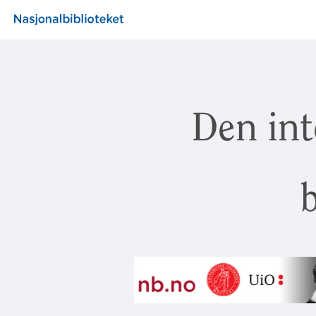
Den int
b