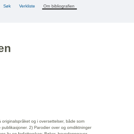
Søk
Verkliste
Om bibliografien
ien
å originalspråket og i oversettelser, både som
e publikasjoner. 2) Parodier over og omdiktninger
ns liv og forfatterskap: Bøker, hovedoppgaver,