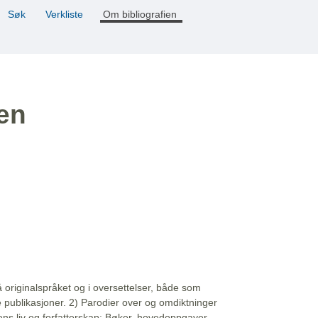
Søk
Verkliste
Om bibliografien
ien
å originalspråket og i oversettelser, både som
e publikasjoner. 2) Parodier over og omdiktninger
ns liv og forfatterskap: Bøker, hovedoppgaver,