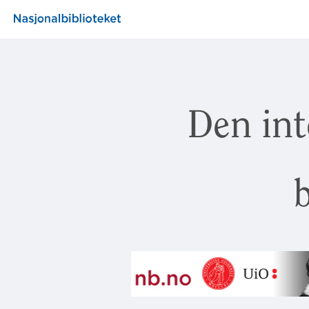
Den int
b