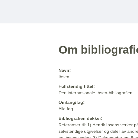
Om bibliograf
Navn:
Ibsen
Fullstendig tittel:
Den internasjonale Ibsen-bibliografien
Omfang/fag:
Alle fag
Bibliografien dekker:
Referanser til: 1) Henrik Ibsens verker p
selvstendige utgivelser og deler av andr
av Ibsens verker. 3) Dokumenter om Ibse