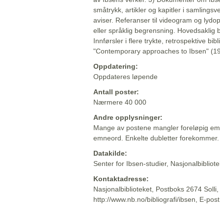
småtrykk, artikler og kapitler i samlingsv
aviser. Referanser til videogram og lydop
eller språklig begrensning. Hovedsaklig 
Innførsler i flere trykte, retrospektive bib
"Contemporary approaches to Ibsen" (19
Oppdatering:
Oppdateres løpende
Antall poster:
Nærmere 40 000
Andre opplysninger:
Mange av postene mangler foreløpig emn
emneord. Enkelte dubletter forekommer.
Datakilde:
Senter for Ibsen-studier, Nasjonalbiblio
Kontaktadresse:
Nasjonalbiblioteket, Postboks 2674 Solli
http://www.nb.no/bibliografi/ibsen, E-pos
Beskrivelsen sist oppdatert: 2022-06-20