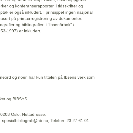
erker og konferanserapporter, i tidsskrifter og
ptak er også inkludert. I prinsippet ingen nasjonal
basert på primærregistrering av dokumenter.
liografier og bibliografien i "Ibsenårbok" /
53-1997) er inkludert.
eord og noen har kun tittelen på Ibsens verk som
teket og BIBSYS
, 0203 Oslo, Nettadresse:
t: spesialbibliografi@nb.no, Telefon: 23 27 61 01
 09:45:34