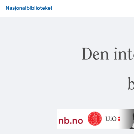
Den int
b