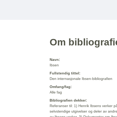
Om bibliograf
Navn:
Ibsen
Fullstendig tittel:
Den internasjonale Ibsen-bibliografien
Omfang/fag:
Alle fag
Bibliografien dekker:
Referanser til: 1) Henrik Ibsens verker p
selvstendige utgivelser og deler av andr
av Ibsens verker. 3) Dokumenter om Ibse