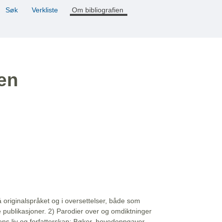
Søk
Verkliste
Om bibliografien
ien
å originalspråket og i oversettelser, både som
e publikasjoner. 2) Parodier over og omdiktninger
ns liv og forfatterskap: Bøker, hovedoppgaver,