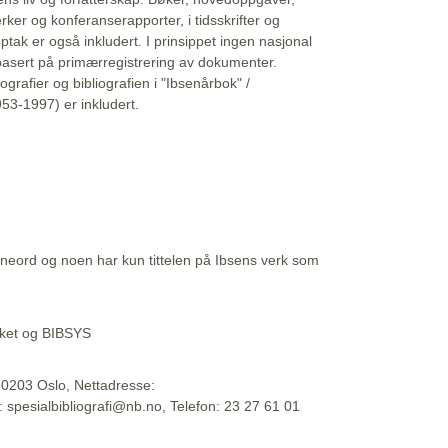
erker og konferanserapporter, i tidsskrifter og
ptak er også inkludert. I prinsippet ingen nasjonal
basert på primærregistrering av dokumenter.
liografier og bibliografien i "Ibsenårbok" /
53-1997) er inkludert.
eord og noen har kun tittelen på Ibsens verk som
teket og BIBSYS
, 0203 Oslo, Nettadresse:
t: spesialbibliografi@nb.no, Telefon: 23 27 61 01
 09:45:34