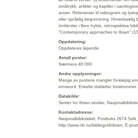
småtrykk, artikler og kapitler i samlingsv
aviser. Referanser til videogram og lydop
eller språklig begrensning. Hovedsaklig 
Innførsler i flere trykte, retrospektive bib
"Contemporary approaches to Ibsen" (19
Oppdatering:
Oppdateres løpende
Antall poster:
Nærmere 40 000
Andre opplysninger:
Mange av postene mangler foreløpig emn
emneord. Enkelte dubletter forekommer.
Datakilde:
Senter for Ibsen-studier, Nasjonalbiblio
Kontaktadresse:
Nasjonalbiblioteket, Postboks 2674 Solli
http://www.nb.no/bibliografi/ibsen, E-pos
Beskrivelsen sist oppdatert: 2022-06-20