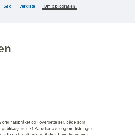
Søk
Verkliste
Om bibliografien
ien
å originalspråket og i oversettelser, både som
e publikasjoner. 2) Parodier over og omdiktninger
ns liv og forfatterskap: Bøker, hovedoppgaver,