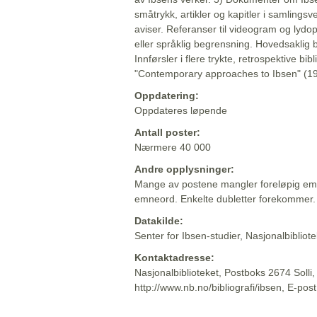
småtrykk, artikler og kapitler i samlingsv
aviser. Referanser til videogram og lydop
eller språklig begrensning. Hovedsaklig 
Innførsler i flere trykte, retrospektive bib
"Contemporary approaches to Ibsen" (19
Oppdatering:
Oppdateres løpende
Antall poster:
Nærmere 40 000
Andre opplysninger:
Mange av postene mangler foreløpig emn
emneord. Enkelte dubletter forekommer.
Datakilde:
Senter for Ibsen-studier, Nasjonalbiblio
Kontaktadresse:
Nasjonalbiblioteket, Postboks 2674 Solli
http://www.nb.no/bibliografi/ibsen, E-pos
Beskrivelsen sist oppdatert: 2022-06-20