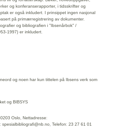
erker og konferanserapporter, i tidsskrifter og
ptak er også inkludert. I prinsippet ingen nasjonal
basert på primærregistrering av dokumenter.
liografier og bibliografien i "Ibsenårbok" /
53-1997) er inkludert.
eord og noen har kun tittelen på Ibsens verk som
teket og BIBSYS
, 0203 Oslo, Nettadresse:
t: spesialbibliografi@nb.no, Telefon: 23 27 61 01
 09:45:34