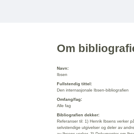
Om bibliograf
Navn:
Ibsen
Fullstendig tittel:
Den internasjonale Ibsen-bibliografien
Omfang/fag:
Alle fag
Bibliografien dekker:
Referanser til: 1) Henrik Ibsens verker p
selvstendige utgivelser og deler av andr
av Ibsens verker. 3) Dokumenter om Ibse