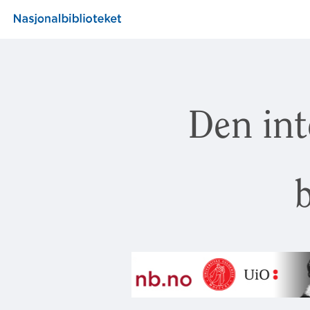
Den int
b