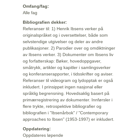
Omfang/fag:
Alle fag
Bibliografien dekker:
Referanser til: 1) Henrik Ibsens verker på
originalspråket og i oversettelser, både som
selvstendige utgivelser og deler av andre
publikasjoner. 2) Parodier over og omdiktninger
av Ibsens verker. 3) Dokumenter om Ibsens liv
og forfatterskap: Bøker, hovedoppgaver,
småtrykk, artikler og kapitler i samlingsverker
og konferanserapporter, i tidsskrifter og aviser.
Referanser til videogram og lydopptak er også
inkludert. I prinsippet ingen nasjonal eller
språklig begrensning. Hovedsaklig basert på
primærregistrering av dokumenter. Innførsler i
flere trykte, retrospektive bibliografier og
bibliografien i "Ibsenårbok" / "Contemporary
approaches to Ibsen" (1953-1997) er inkludert.
Oppdatering:
Oppdateres løpende