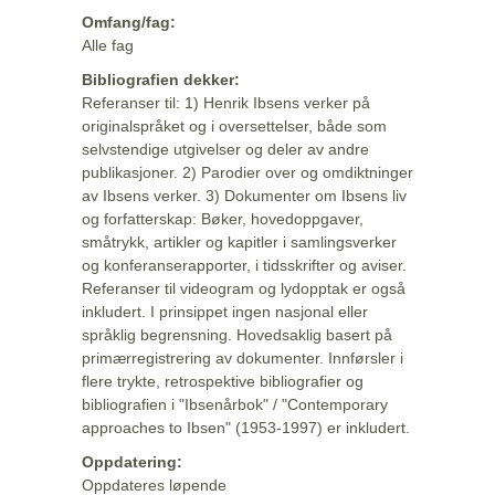
Omfang/fag:
Alle fag
Bibliografien dekker:
Referanser til: 1) Henrik Ibsens verker på
originalspråket og i oversettelser, både som
selvstendige utgivelser og deler av andre
publikasjoner. 2) Parodier over og omdiktninger
av Ibsens verker. 3) Dokumenter om Ibsens liv
og forfatterskap: Bøker, hovedoppgaver,
småtrykk, artikler og kapitler i samlingsverker
og konferanserapporter, i tidsskrifter og aviser.
Referanser til videogram og lydopptak er også
inkludert. I prinsippet ingen nasjonal eller
språklig begrensning. Hovedsaklig basert på
primærregistrering av dokumenter. Innførsler i
flere trykte, retrospektive bibliografier og
bibliografien i "Ibsenårbok" / "Contemporary
approaches to Ibsen" (1953-1997) er inkludert.
Oppdatering:
Oppdateres løpende