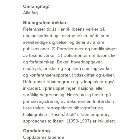
Omfang/fag:
Alle fag
Bibliografien dekker:
Referanser til: 1) Henrik Ibsens verker på
originalspråket og i oversettelser, både som
selvstendige utgivelser og deler av andre
publikasjoner. 2) Parodier over og omdiktninger
av Ibsens verker. 3) Dokumenter om Ibsens liv
og forfatterskap: Bøker, hovedoppgaver,
småtrykk, artikler og kapitler i samlingsverker
og konferanserapporter, i tidsskrifter og aviser.
Referanser til videogram og lydopptak er også
inkludert. I prinsippet ingen nasjonal eller
språklig begrensning. Hovedsaklig basert på
primærregistrering av dokumenter. Innførsler i
flere trykte, retrospektive bibliografier og
bibliografien i "Ibsenårbok" / "Contemporary
approaches to Ibsen" (1953-1997) er inkludert.
Oppdatering:
Oppdateres løpende