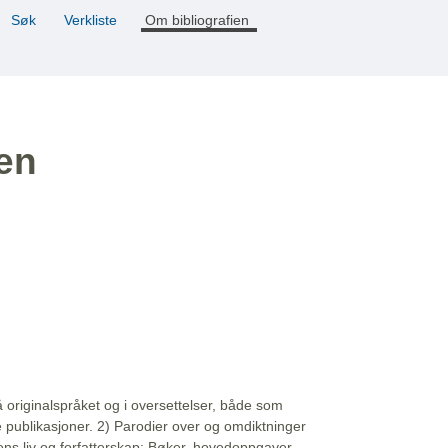
Søk
Verkliste
Om bibliografien
ien
å originalspråket og i oversettelser, både som
e publikasjoner. 2) Parodier over og omdiktninger
ns liv og forfatterskap: Bøker, hovedoppgaver,