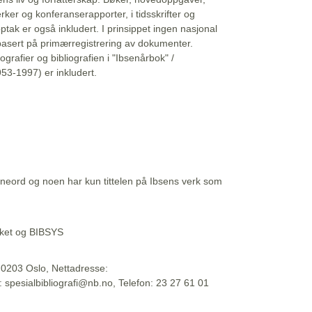
erker og konferanserapporter, i tidsskrifter og
ptak er også inkludert. I prinsippet ingen nasjonal
basert på primærregistrering av dokumenter.
liografier og bibliografien i "Ibsenårbok" /
53-1997) er inkludert.
eord og noen har kun tittelen på Ibsens verk som
teket og BIBSYS
, 0203 Oslo, Nettadresse:
t: spesialbibliografi@nb.no, Telefon: 23 27 61 01
 09:45:34