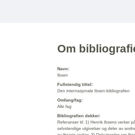
Om bibliograf
Navn:
Ibsen
Fullstendig tittel:
Den internasjonale Ibsen-bibliografien
Omfang/fag:
Alle fag
Bibliografien dekker:
Referanser til: 1) Henrik Ibsens verker p
selvstendige utgivelser og deler av andr
av Ibsens verker. 3) Dokumenter om Ibse