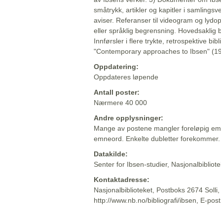
småtrykk, artikler og kapitler i samlingsv
aviser. Referanser til videogram og lydop
eller språklig begrensning. Hovedsaklig 
Innførsler i flere trykte, retrospektive bib
"Contemporary approaches to Ibsen" (19
Oppdatering:
Oppdateres løpende
Antall poster:
Nærmere 40 000
Andre opplysninger:
Mange av postene mangler foreløpig emn
emneord. Enkelte dubletter forekommer.
Datakilde:
Senter for Ibsen-studier, Nasjonalbiblio
Kontaktadresse:
Nasjonalbiblioteket, Postboks 2674 Solli
http://www.nb.no/bibliografi/ibsen, E-pos
Beskrivelsen sist oppdatert: 2022-06-20