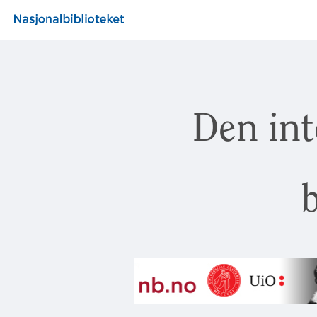
Den int
b