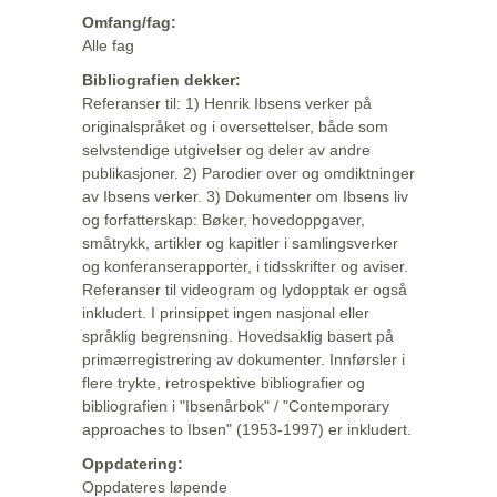
Omfang/fag:
Alle fag
Bibliografien dekker:
Referanser til: 1) Henrik Ibsens verker på
originalspråket og i oversettelser, både som
selvstendige utgivelser og deler av andre
publikasjoner. 2) Parodier over og omdiktninger
av Ibsens verker. 3) Dokumenter om Ibsens liv
og forfatterskap: Bøker, hovedoppgaver,
småtrykk, artikler og kapitler i samlingsverker
og konferanserapporter, i tidsskrifter og aviser.
Referanser til videogram og lydopptak er også
inkludert. I prinsippet ingen nasjonal eller
språklig begrensning. Hovedsaklig basert på
primærregistrering av dokumenter. Innførsler i
flere trykte, retrospektive bibliografier og
bibliografien i "Ibsenårbok" / "Contemporary
approaches to Ibsen" (1953-1997) er inkludert.
Oppdatering:
Oppdateres løpende