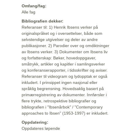
Omfang/fag:
Alle fag
Bibliografien dekker:
Referanser til: 1) Henrik Ibsens verker på
originalspråket og i oversettelser, både som
selvstendige utgivelser og deler av andre
publikasjoner. 2) Parodier over og omdiktninger
av Ibsens verker. 3) Dokumenter om Ibsens liv
og forfatterskap: Bøker, hovedoppgaver,
småtrykk, artikler og kapitler i samlingsverker
og konferanserapporter, i tidsskrifter og aviser.
Referanser til videogram og lydopptak er også
inkludert. I prinsippet ingen nasjonal eller
språklig begrensning. Hovedsaklig basert på
primærregistrering av dokumenter. Innførsler i
flere trykte, retrospektive bibliografier og
bibliografien i "Ibsenårbok" / "Contemporary
approaches to Ibsen" (1953-1997) er inkludert.
Oppdatering:
Oppdateres løpende