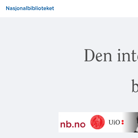
Den int
b