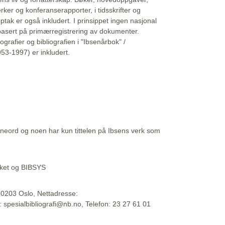
erker og konferanserapporter, i tidsskrifter og
ptak er også inkludert. I prinsippet ingen nasjonal
basert på primærregistrering av dokumenter.
liografier og bibliografien i "Ibsenårbok" /
53-1997) er inkludert.
eord og noen har kun tittelen på Ibsens verk som
teket og BIBSYS
, 0203 Oslo, Nettadresse:
t: spesialbibliografi@nb.no, Telefon: 23 27 61 01
 09:45:34