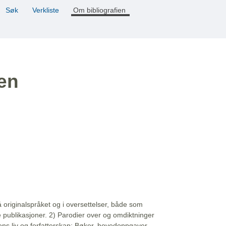
Søk
Verkliste
Om bibliografien
ien
å originalspråket og i oversettelser, både som
e publikasjoner. 2) Parodier over og omdiktninger
ns liv og forfatterskap: Bøker, hovedoppgaver,