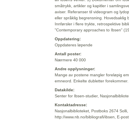
småtrykk, artikler og kapitler i samlingsv
aviser. Referanser til videogram og lydop
eller språklig begrensning. Hovedsaklig 
Innførsler i flere trykte, retrospektive bib
"Contemporary approaches to Ibsen" (19
Oppdatering:
Oppdateres løpende
Antall poster:
Nærmere 40 000
Andre opplysninger:
Mange av postene mangler foreløpig emn
emneord. Enkelte dubletter forekommer.
Datakilde:
Senter for Ibsen-studier, Nasjonalbiblio
Kontaktadresse:
Nasjonalbiblioteket, Postboks 2674 Solli
http://www.nb.no/bibliografi/ibsen, E-pos
Beskrivelsen sist oppdatert: 2022-06-20