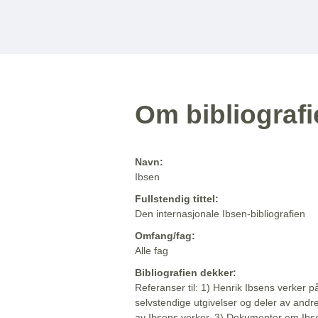
Om bibliograf
Navn:
Ibsen
Fullstendig tittel:
Den internasjonale Ibsen-bibliografien
Omfang/fag:
Alle fag
Bibliografien dekker:
Referanser til: 1) Henrik Ibsens verker p
selvstendige utgivelser og deler av andr
av Ibsens verker. 3) Dokumenter om Ibse