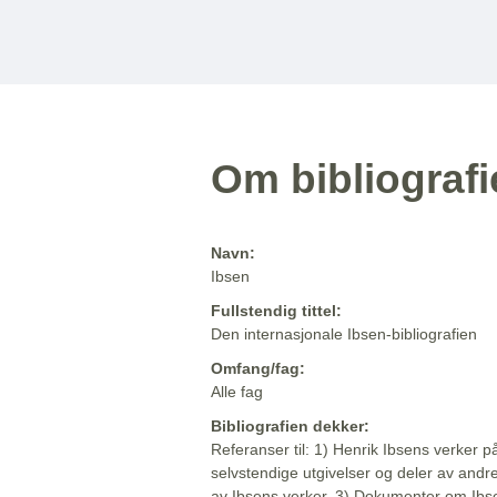
Om bibliograf
Navn:
Ibsen
Fullstendig tittel:
Den internasjonale Ibsen-bibliografien
Omfang/fag:
Alle fag
Bibliografien dekker:
Referanser til: 1) Henrik Ibsens verker p
selvstendige utgivelser og deler av andr
av Ibsens verker. 3) Dokumenter om Ibse