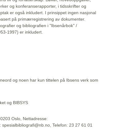
erker og konferanserapporter, i tidsskrifter og
ptak er også inkludert. I prinsippet ingen nasjonal
basert på primærregistrering av dokumenter.
liografier og bibliografien i "Ibsenårbok" /
53-1997) er inkludert.
eord og noen har kun tittelen på Ibsens verk som
teket og BIBSYS
, 0203 Oslo, Nettadresse:
t: spesialbibliografi@nb.no, Telefon: 23 27 61 01
 09:45:34