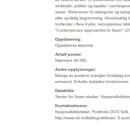
småtrykk, artikler og kapitler i samlingsv
aviser. Referanser til videogram og lydop
eller språklig begrensning. Hovedsaklig 
Innførsler i flere trykte, retrospektive bib
"Contemporary approaches to Ibsen" (19
Oppdatering:
Oppdateres løpende
Antall poster:
Nærmere 40 000
Andre opplysninger:
Mange av postene mangler foreløpig emn
emneord. Enkelte dubletter forekommer.
Datakilde:
Senter for Ibsen-studier, Nasjonalbiblio
Kontaktadresse:
Nasjonalbiblioteket, Postboks 2674 Solli
http://www.nb.no/bibliografi/ibsen, E-pos
Beskrivelsen sist oppdatert: 2022-06-20