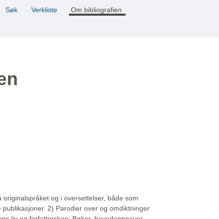
Søk
Verkliste
Om bibliografien
ien
å originalspråket og i oversettelser, både som
e publikasjoner. 2) Parodier over og omdiktninger
ns liv og forfatterskap: Bøker, hovedoppgaver,