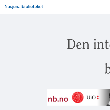
Den int
b