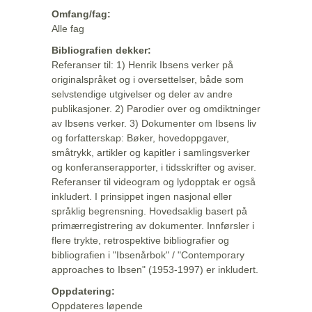
Omfang/fag:
Alle fag
Bibliografien dekker:
Referanser til: 1) Henrik Ibsens verker på
originalspråket og i oversettelser, både som
selvstendige utgivelser og deler av andre
publikasjoner. 2) Parodier over og omdiktninger
av Ibsens verker. 3) Dokumenter om Ibsens liv
og forfatterskap: Bøker, hovedoppgaver,
småtrykk, artikler og kapitler i samlingsverker
og konferanserapporter, i tidsskrifter og aviser.
Referanser til videogram og lydopptak er også
inkludert. I prinsippet ingen nasjonal eller
språklig begrensning. Hovedsaklig basert på
primærregistrering av dokumenter. Innførsler i
flere trykte, retrospektive bibliografier og
bibliografien i "Ibsenårbok" / "Contemporary
approaches to Ibsen" (1953-1997) er inkludert.
Oppdatering:
Oppdateres løpende