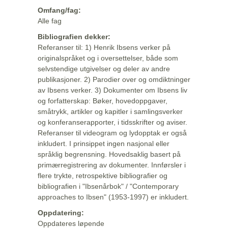
Omfang/fag:
Alle fag
Bibliografien dekker:
Referanser til: 1) Henrik Ibsens verker på
originalspråket og i oversettelser, både som
selvstendige utgivelser og deler av andre
publikasjoner. 2) Parodier over og omdiktninger
av Ibsens verker. 3) Dokumenter om Ibsens liv
og forfatterskap: Bøker, hovedoppgaver,
småtrykk, artikler og kapitler i samlingsverker
og konferanserapporter, i tidsskrifter og aviser.
Referanser til videogram og lydopptak er også
inkludert. I prinsippet ingen nasjonal eller
språklig begrensning. Hovedsaklig basert på
primærregistrering av dokumenter. Innførsler i
flere trykte, retrospektive bibliografier og
bibliografien i "Ibsenårbok" / "Contemporary
approaches to Ibsen" (1953-1997) er inkludert.
Oppdatering:
Oppdateres løpende