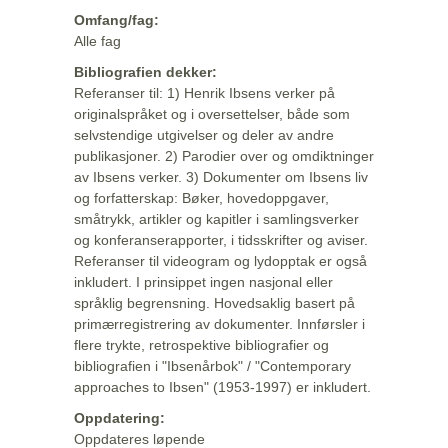
Omfang/fag:
Alle fag
Bibliografien dekker:
Referanser til: 1) Henrik Ibsens verker på
originalspråket og i oversettelser, både som
selvstendige utgivelser og deler av andre
publikasjoner. 2) Parodier over og omdiktninger
av Ibsens verker. 3) Dokumenter om Ibsens liv
og forfatterskap: Bøker, hovedoppgaver,
småtrykk, artikler og kapitler i samlingsverker
og konferanserapporter, i tidsskrifter og aviser.
Referanser til videogram og lydopptak er også
inkludert. I prinsippet ingen nasjonal eller
språklig begrensning. Hovedsaklig basert på
primærregistrering av dokumenter. Innførsler i
flere trykte, retrospektive bibliografier og
bibliografien i "Ibsenårbok" / "Contemporary
approaches to Ibsen" (1953-1997) er inkludert.
Oppdatering:
Oppdateres løpende