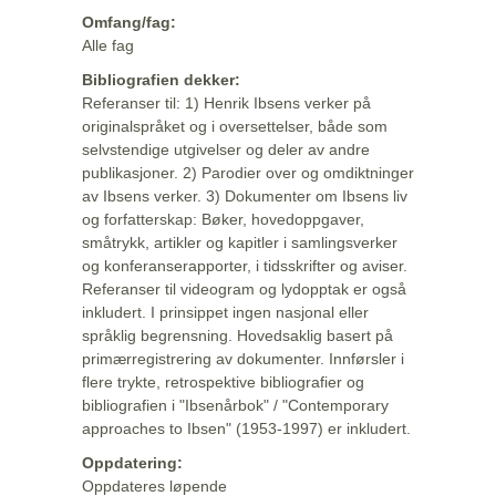
Omfang/fag:
Alle fag
Bibliografien dekker:
Referanser til: 1) Henrik Ibsens verker på
originalspråket og i oversettelser, både som
selvstendige utgivelser og deler av andre
publikasjoner. 2) Parodier over og omdiktninger
av Ibsens verker. 3) Dokumenter om Ibsens liv
og forfatterskap: Bøker, hovedoppgaver,
småtrykk, artikler og kapitler i samlingsverker
og konferanserapporter, i tidsskrifter og aviser.
Referanser til videogram og lydopptak er også
inkludert. I prinsippet ingen nasjonal eller
språklig begrensning. Hovedsaklig basert på
primærregistrering av dokumenter. Innførsler i
flere trykte, retrospektive bibliografier og
bibliografien i "Ibsenårbok" / "Contemporary
approaches to Ibsen" (1953-1997) er inkludert.
Oppdatering:
Oppdateres løpende