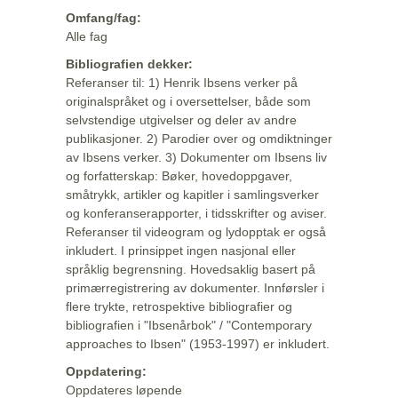
Omfang/fag:
Alle fag
Bibliografien dekker:
Referanser til: 1) Henrik Ibsens verker på
originalspråket og i oversettelser, både som
selvstendige utgivelser og deler av andre
publikasjoner. 2) Parodier over og omdiktninger
av Ibsens verker. 3) Dokumenter om Ibsens liv
og forfatterskap: Bøker, hovedoppgaver,
småtrykk, artikler og kapitler i samlingsverker
og konferanserapporter, i tidsskrifter og aviser.
Referanser til videogram og lydopptak er også
inkludert. I prinsippet ingen nasjonal eller
språklig begrensning. Hovedsaklig basert på
primærregistrering av dokumenter. Innførsler i
flere trykte, retrospektive bibliografier og
bibliografien i "Ibsenårbok" / "Contemporary
approaches to Ibsen" (1953-1997) er inkludert.
Oppdatering:
Oppdateres løpende