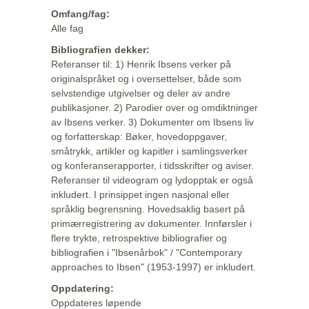
Omfang/fag:
Alle fag
Bibliografien dekker:
Referanser til: 1) Henrik Ibsens verker på
originalspråket og i oversettelser, både som
selvstendige utgivelser og deler av andre
publikasjoner. 2) Parodier over og omdiktninger
av Ibsens verker. 3) Dokumenter om Ibsens liv
og forfatterskap: Bøker, hovedoppgaver,
småtrykk, artikler og kapitler i samlingsverker
og konferanserapporter, i tidsskrifter og aviser.
Referanser til videogram og lydopptak er også
inkludert. I prinsippet ingen nasjonal eller
språklig begrensning. Hovedsaklig basert på
primærregistrering av dokumenter. Innførsler i
flere trykte, retrospektive bibliografier og
bibliografien i "Ibsenårbok" / "Contemporary
approaches to Ibsen" (1953-1997) er inkludert.
Oppdatering:
Oppdateres løpende