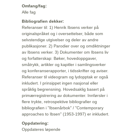
Omfang/fag:
Alle fag
Bibliografien dekker:
Referanser til: 1) Henrik Ibsens verker på
originalspråket og i oversettelser, både som
selvstendige utgivelser og deler av andre
publikasjoner. 2) Parodier over og omdiktninger
av Ibsens verker. 3) Dokumenter om Ibsens liv
og forfatterskap: Bøker, hovedoppgaver,
småtrykk, artikler og kapitler i samlingsverker
og konferanserapporter, i tidsskrifter og aviser.
Referanser til videogram og lydopptak er også
inkludert. I prinsippet ingen nasjonal eller
språklig begrensning. Hovedsaklig basert på
primærregistrering av dokumenter. Innførsler i
flere trykte, retrospektive bibliografier og
bibliografien i "Ibsenårbok" / "Contemporary
approaches to Ibsen" (1953-1997) er inkludert.
Oppdatering:
Oppdateres løpende