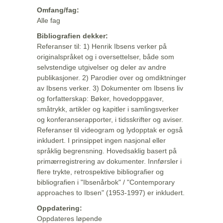
Omfang/fag:
Alle fag
Bibliografien dekker:
Referanser til: 1) Henrik Ibsens verker på
originalspråket og i oversettelser, både som
selvstendige utgivelser og deler av andre
publikasjoner. 2) Parodier over og omdiktninger
av Ibsens verker. 3) Dokumenter om Ibsens liv
og forfatterskap: Bøker, hovedoppgaver,
småtrykk, artikler og kapitler i samlingsverker
og konferanserapporter, i tidsskrifter og aviser.
Referanser til videogram og lydopptak er også
inkludert. I prinsippet ingen nasjonal eller
språklig begrensning. Hovedsaklig basert på
primærregistrering av dokumenter. Innførsler i
flere trykte, retrospektive bibliografier og
bibliografien i "Ibsenårbok" / "Contemporary
approaches to Ibsen" (1953-1997) er inkludert.
Oppdatering:
Oppdateres løpende