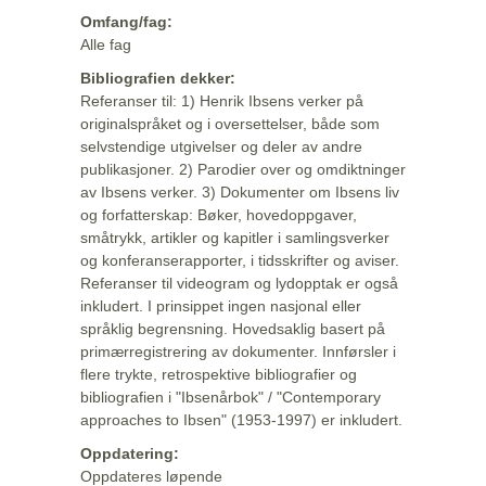
Omfang/fag:
Alle fag
Bibliografien dekker:
Referanser til: 1) Henrik Ibsens verker på
originalspråket og i oversettelser, både som
selvstendige utgivelser og deler av andre
publikasjoner. 2) Parodier over og omdiktninger
av Ibsens verker. 3) Dokumenter om Ibsens liv
og forfatterskap: Bøker, hovedoppgaver,
småtrykk, artikler og kapitler i samlingsverker
og konferanserapporter, i tidsskrifter og aviser.
Referanser til videogram og lydopptak er også
inkludert. I prinsippet ingen nasjonal eller
språklig begrensning. Hovedsaklig basert på
primærregistrering av dokumenter. Innførsler i
flere trykte, retrospektive bibliografier og
bibliografien i "Ibsenårbok" / "Contemporary
approaches to Ibsen" (1953-1997) er inkludert.
Oppdatering:
Oppdateres løpende