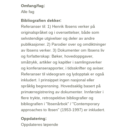
Omfang/fag:
Alle fag
Bibliografien dekker:
Referanser til: 1) Henrik Ibsens verker på
originalspråket og i oversettelser, både som
selvstendige utgivelser og deler av andre
publikasjoner. 2) Parodier over og omdiktninger
av Ibsens verker. 3) Dokumenter om Ibsens liv
og forfatterskap: Bøker, hovedoppgaver,
småtrykk, artikler og kapitler i samlingsverker
og konferanserapporter, i tidsskrifter og aviser.
Referanser til videogram og lydopptak er også
inkludert. I prinsippet ingen nasjonal eller
språklig begrensning. Hovedsaklig basert på
primærregistrering av dokumenter. Innførsler i
flere trykte, retrospektive bibliografier og
bibliografien i "Ibsenårbok" / "Contemporary
approaches to Ibsen" (1953-1997) er inkludert.
Oppdatering:
Oppdateres løpende