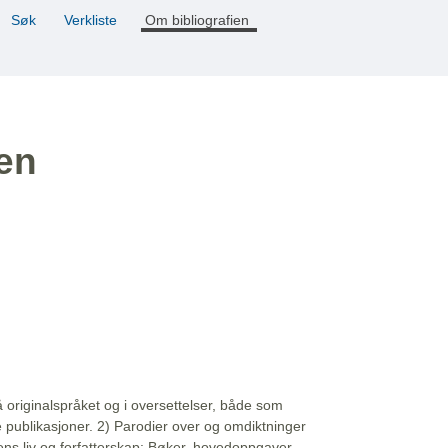
Søk
Verkliste
Om bibliografien
ien
å originalspråket og i oversettelser, både som
e publikasjoner. 2) Parodier over og omdiktninger
ns liv og forfatterskap: Bøker, hovedoppgaver,