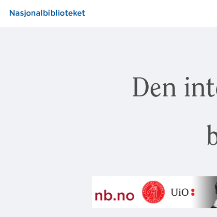
Den int
b