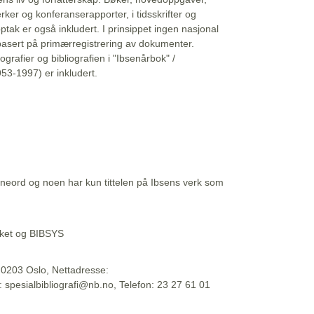
erker og konferanserapporter, i tidsskrifter og
ptak er også inkludert. I prinsippet ingen nasjonal
basert på primærregistrering av dokumenter.
liografier og bibliografien i "Ibsenårbok" /
53-1997) er inkludert.
eord og noen har kun tittelen på Ibsens verk som
teket og BIBSYS
, 0203 Oslo, Nettadresse:
t: spesialbibliografi@nb.no, Telefon: 23 27 61 01
 09:45:34