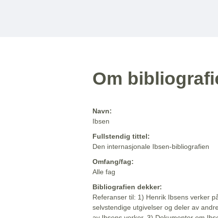
Om bibliograf
Navn:
Ibsen
Fullstendig tittel:
Den internasjonale Ibsen-bibliografien
Omfang/fag:
Alle fag
Bibliografien dekker:
Referanser til: 1) Henrik Ibsens verker p
selvstendige utgivelser og deler av andr
av Ibsens verker. 3) Dokumenter om Ibse