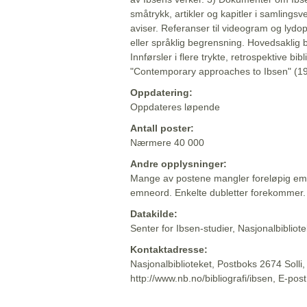
småtrykk, artikler og kapitler i samlingsv
aviser. Referanser til videogram og lydop
eller språklig begrensning. Hovedsaklig 
Innførsler i flere trykte, retrospektive bib
"Contemporary approaches to Ibsen" (19
Oppdatering:
Oppdateres løpende
Antall poster:
Nærmere 40 000
Andre opplysninger:
Mange av postene mangler foreløpig emn
emneord. Enkelte dubletter forekommer.
Datakilde:
Senter for Ibsen-studier, Nasjonalbiblio
Kontaktadresse:
Nasjonalbiblioteket, Postboks 2674 Solli
http://www.nb.no/bibliografi/ibsen, E-pos
Beskrivelsen sist oppdatert: 2022-06-20