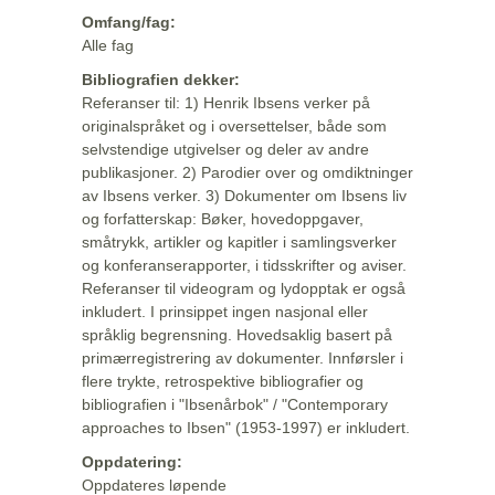
Omfang/fag:
Alle fag
Bibliografien dekker:
Referanser til: 1) Henrik Ibsens verker på
originalspråket og i oversettelser, både som
selvstendige utgivelser og deler av andre
publikasjoner. 2) Parodier over og omdiktninger
av Ibsens verker. 3) Dokumenter om Ibsens liv
og forfatterskap: Bøker, hovedoppgaver,
småtrykk, artikler og kapitler i samlingsverker
og konferanserapporter, i tidsskrifter og aviser.
Referanser til videogram og lydopptak er også
inkludert. I prinsippet ingen nasjonal eller
språklig begrensning. Hovedsaklig basert på
primærregistrering av dokumenter. Innførsler i
flere trykte, retrospektive bibliografier og
bibliografien i "Ibsenårbok" / "Contemporary
approaches to Ibsen" (1953-1997) er inkludert.
Oppdatering:
Oppdateres løpende