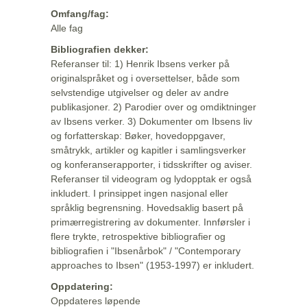
Omfang/fag:
Alle fag
Bibliografien dekker:
Referanser til: 1) Henrik Ibsens verker på
originalspråket og i oversettelser, både som
selvstendige utgivelser og deler av andre
publikasjoner. 2) Parodier over og omdiktninger
av Ibsens verker. 3) Dokumenter om Ibsens liv
og forfatterskap: Bøker, hovedoppgaver,
småtrykk, artikler og kapitler i samlingsverker
og konferanserapporter, i tidsskrifter og aviser.
Referanser til videogram og lydopptak er også
inkludert. I prinsippet ingen nasjonal eller
språklig begrensning. Hovedsaklig basert på
primærregistrering av dokumenter. Innførsler i
flere trykte, retrospektive bibliografier og
bibliografien i "Ibsenårbok" / "Contemporary
approaches to Ibsen" (1953-1997) er inkludert.
Oppdatering:
Oppdateres løpende