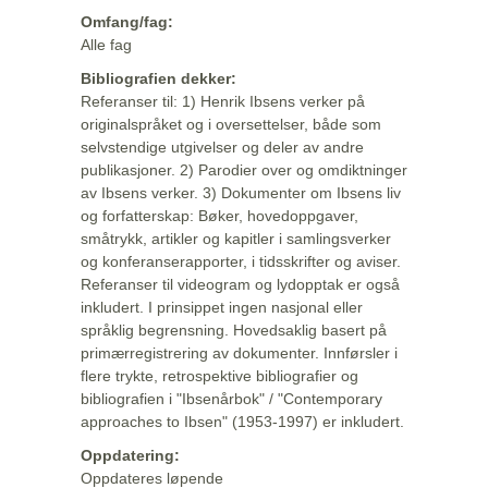
Omfang/fag:
Alle fag
Bibliografien dekker:
Referanser til: 1) Henrik Ibsens verker på
originalspråket og i oversettelser, både som
selvstendige utgivelser og deler av andre
publikasjoner. 2) Parodier over og omdiktninger
av Ibsens verker. 3) Dokumenter om Ibsens liv
og forfatterskap: Bøker, hovedoppgaver,
småtrykk, artikler og kapitler i samlingsverker
og konferanserapporter, i tidsskrifter og aviser.
Referanser til videogram og lydopptak er også
inkludert. I prinsippet ingen nasjonal eller
språklig begrensning. Hovedsaklig basert på
primærregistrering av dokumenter. Innførsler i
flere trykte, retrospektive bibliografier og
bibliografien i "Ibsenårbok" / "Contemporary
approaches to Ibsen" (1953-1997) er inkludert.
Oppdatering:
Oppdateres løpende