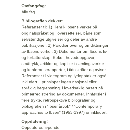
Omfang/fag:
Alle fag
Bibliografien dekker:
Referanser til: 1) Henrik Ibsens verker på
originalspråket og i oversettelser, både som
selvstendige utgivelser og deler av andre
publikasjoner. 2) Parodier over og omdiktninger
av Ibsens verker. 3) Dokumenter om Ibsens liv
og forfatterskap: Bøker, hovedoppgaver,
småtrykk, artikler og kapitler i samlingsverker
og konferanserapporter, i tidsskrifter og aviser.
Referanser til videogram og lydopptak er også
inkludert. I prinsippet ingen nasjonal eller
språklig begrensning. Hovedsaklig basert på
primærregistrering av dokumenter. Innførsler i
flere trykte, retrospektive bibliografier og
bibliografien i "Ibsenårbok" / "Contemporary
approaches to Ibsen" (1953-1997) er inkludert.
Oppdatering:
Oppdateres løpende