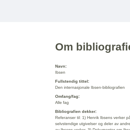
Om bibliograf
Navn:
Ibsen
Fullstendig tittel:
Den internasjonale Ibsen-bibliografien
Omfang/fag:
Alle fag
Bibliografien dekker:
Referanser til: 1) Henrik Ibsens verker p
selvstendige utgivelser og deler av andr
av Ibsens verker. 3) Dokumenter om Ibse