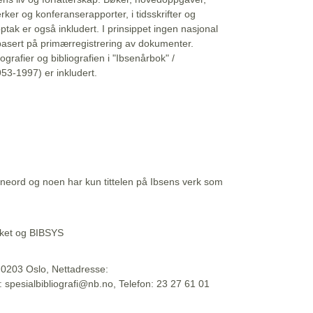
erker og konferanserapporter, i tidsskrifter og
ptak er også inkludert. I prinsippet ingen nasjonal
basert på primærregistrering av dokumenter.
liografier og bibliografien i "Ibsenårbok" /
53-1997) er inkludert.
eord og noen har kun tittelen på Ibsens verk som
teket og BIBSYS
, 0203 Oslo, Nettadresse:
t: spesialbibliografi@nb.no, Telefon: 23 27 61 01
 09:45:34