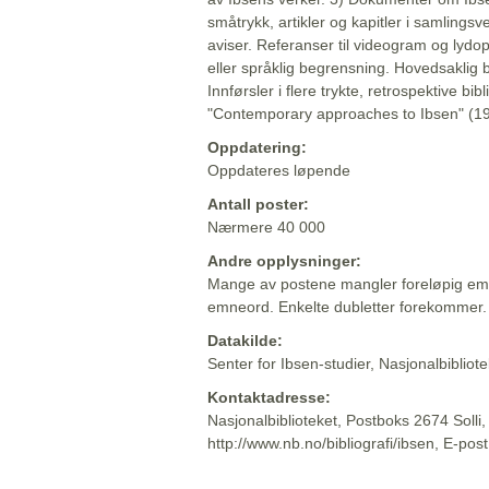
småtrykk, artikler og kapitler i samlingsv
aviser. Referanser til videogram og lydop
eller språklig begrensning. Hovedsaklig 
Innførsler i flere trykte, retrospektive bib
"Contemporary approaches to Ibsen" (19
Oppdatering:
Oppdateres løpende
Antall poster:
Nærmere 40 000
Andre opplysninger:
Mange av postene mangler foreløpig emn
emneord. Enkelte dubletter forekommer.
Datakilde:
Senter for Ibsen-studier, Nasjonalbiblio
Kontaktadresse:
Nasjonalbiblioteket, Postboks 2674 Solli
http://www.nb.no/bibliografi/ibsen, E-pos
Beskrivelsen sist oppdatert: 2022-06-20