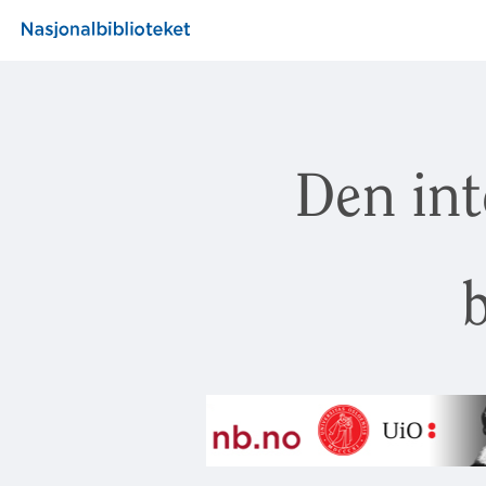
Den int
b