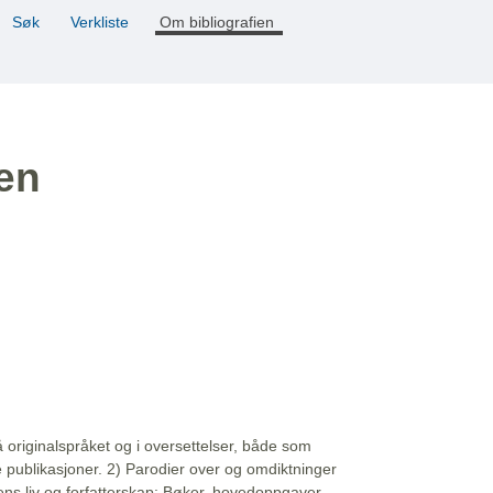
Søk
Verkliste
Om bibliografien
ien
å originalspråket og i oversettelser, både som
e publikasjoner. 2) Parodier over og omdiktninger
ns liv og forfatterskap: Bøker, hovedoppgaver,