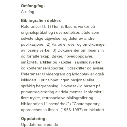
Omfang/fag:
Alle fag
Bibliografien dekker:
Referanser til: 1) Henrik Ibsens verker på
originalspråket og i oversettelser, både som
selvstendige utgivelser og deler av andre
publikasjoner. 2) Parodier over og omdiktninger
av Ibsens verker. 3) Dokumenter om Ibsens liv
og forfatterskap: Bøker, hovedoppgaver,
småtrykk, artikler og kapitler i samlingsverker
og konferanserapporter, i tidsskrifter og aviser.
Referanser til videogram og lydopptak er også
inkludert. I prinsippet ingen nasjonal eller
språklig begrensning. Hovedsaklig basert på
primærregistrering av dokumenter. Innførsler i
flere trykte, retrospektive bibliografier og
bibliografien i "Ibsenårbok" / "Contemporary
approaches to Ibsen" (1953-1997) er inkludert.
Oppdatering:
Oppdateres løpende