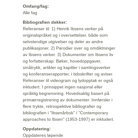
Omfang/fag:
Alle fag
Bibliografien dekker:
Referanser til: 1) Henrik Ibsens verker på
originalspråket og i oversettelser, både som
selvstendige utgivelser og deler av andre
publikasjoner. 2) Parodier over og omdiktninger
av Ibsens verker. 3) Dokumenter om Ibsens liv
og forfatterskap: Bøker, hovedoppgaver,
småtrykk, artikler og kapitler i samlingsverker
og konferanserapporter, i tidsskrifter og aviser.
Referanser til videogram og lydopptak er også
inkludert. I prinsippet ingen nasjonal eller
språklig begrensning. Hovedsaklig basert på
primærregistrering av dokumenter. Innførsler i
flere trykte, retrospektive bibliografier og
bibliografien i "Ibsenårbok" / "Contemporary
approaches to Ibsen" (1953-1997) er inkludert.
Oppdatering:
Oppdateres løpende