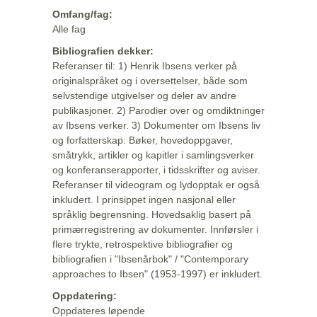
Omfang/fag:
Alle fag
Bibliografien dekker:
Referanser til: 1) Henrik Ibsens verker på
originalspråket og i oversettelser, både som
selvstendige utgivelser og deler av andre
publikasjoner. 2) Parodier over og omdiktninger
av Ibsens verker. 3) Dokumenter om Ibsens liv
og forfatterskap: Bøker, hovedoppgaver,
småtrykk, artikler og kapitler i samlingsverker
og konferanserapporter, i tidsskrifter og aviser.
Referanser til videogram og lydopptak er også
inkludert. I prinsippet ingen nasjonal eller
språklig begrensning. Hovedsaklig basert på
primærregistrering av dokumenter. Innførsler i
flere trykte, retrospektive bibliografier og
bibliografien i "Ibsenårbok" / "Contemporary
approaches to Ibsen" (1953-1997) er inkludert.
Oppdatering:
Oppdateres løpende